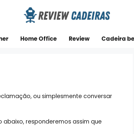
mer
Home Office
Review
Cadeira b
 reclamação, ou simplesmente conversar
o abaixo, responderemos assim que