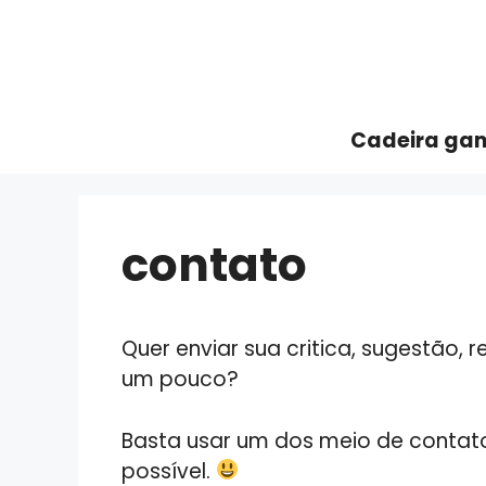
Pular
para
o
conteúdo
Cadeira ga
contato
Quer enviar sua critica, sugestão,
um pouco?
Basta usar um dos meio de contat
possível.