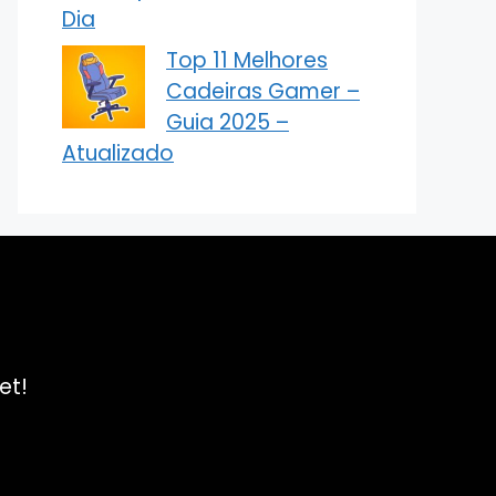
Dia
Top 11 Melhores
Cadeiras Gamer –
Guia 2025 –
Atualizado
et!